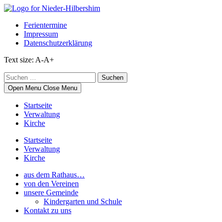
Skip
to
Ferientermine
content
Impressum
Datenschutzerklärung
Text size:
A-
A+
Suchen
nach:
Open Menu
Close Menu
Startseite
Verwaltung
Kirche
Startseite
Verwaltung
Kirche
aus dem Rathaus…
von den Vereinen
unsere Gemeinde
Kindergarten und Schule
Kontakt zu uns