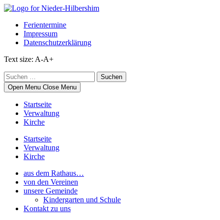
Skip
to
Ferientermine
content
Impressum
Datenschutzerklärung
Text size:
A-
A+
Suchen
nach:
Open Menu
Close Menu
Startseite
Verwaltung
Kirche
Startseite
Verwaltung
Kirche
aus dem Rathaus…
von den Vereinen
unsere Gemeinde
Kindergarten und Schule
Kontakt zu uns