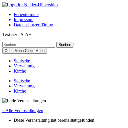
Skip
to
Ferientermine
content
Impressum
Datenschutzerklärung
Text size:
A-
A+
Suchen
nach:
Open Menu
Close Menu
Startseite
Verwaltung
Kirche
Startseite
Verwaltung
Kirche
« Alle Veranstaltungen
Diese Veranstaltung hat bereits stattgefunden.