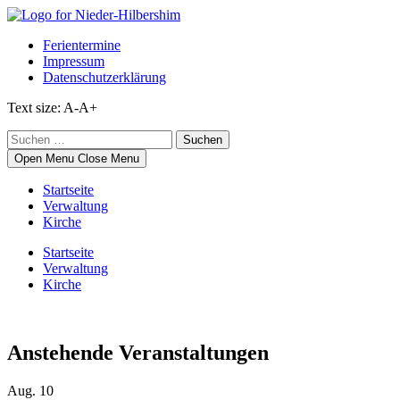
Skip
to
Ferientermine
content
Impressum
Datenschutzerklärung
Text size:
A-
A+
Suche
nach:
Open Menu
Close Menu
Startseite
Verwaltung
Kirche
Startseite
Verwaltung
Kirche
Anstehende Veranstaltungen
Aug.
10